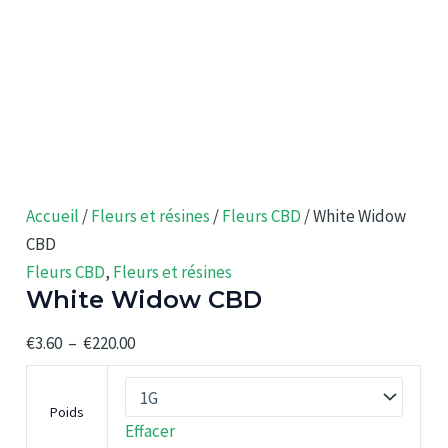
Accueil
/
Fleurs et résines
/
Fleurs CBD
/ White Widow
CBD
Fleurs CBD
,
Fleurs et résines
White Widow CBD
Plage
€
3.60
–
€
220.00
de
prix :
Poids
€3.60
Effacer