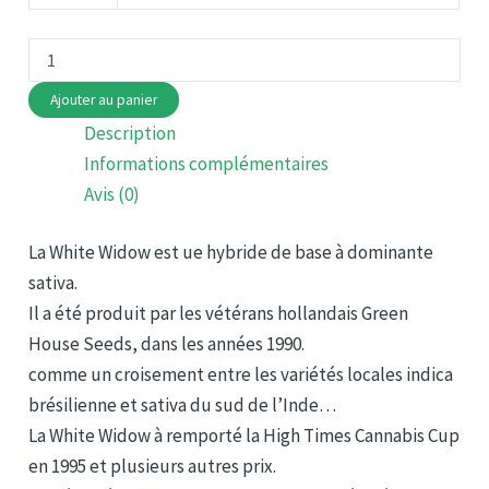
à
€220.00
quantité
de
White
Ajouter au panier
Widow
Description
CBD
Informations complémentaires
Avis (0)
La White Widow est ue hybride de base à dominante
sativa.
Il a été produit par les vétérans hollandais Green
House Seeds, dans les années 1990.
comme un croisement entre les variétés locales indica
brésilienne et sativa du sud de l’Inde…
La White Widow à remporté la High Times Cannabis Cup
en 1995 et plusieurs autres prix.