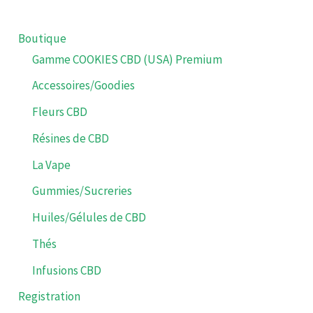
Les
options
Boutique
peuvent
Gamme COOKIES CBD (USA) Premium
être
Accessoires/Goodies
choisies
sur
Fleurs CBD
la
Résines de CBD
page
La Vape
du
produit
Gummies/Sucreries
Huiles/Gélules de CBD
Thés
Infusions CBD
Registration