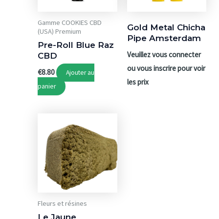
être
choisies
Gamme COOKIES CBD
Gold Metal Chicha
sur
(USA) Premium
Pipe Amsterdam
Pre-Roll Blue Raz
la
Veuillez vous connecter
CBD
page
ou vous inscrire pour voir
€
8.80
du
Ajouter au
les prix
produit
panier
Fleurs et résines
Le Jaune