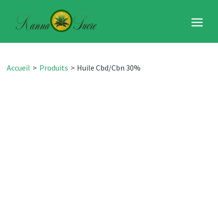
Aller
Cbd/Cbn
au
30%
Main
contenu
Menu
Accueil
Produits
Huile Cbd/Cbn 30%