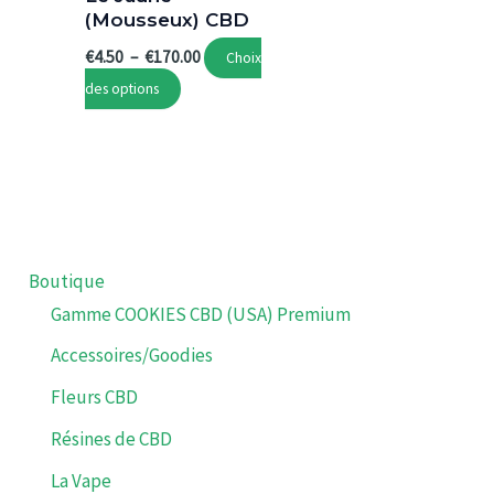
(Mousseux) CBD
Plage
€
4.50
–
€
170.00
Choix
de
Ce
des options
prix :
€4.50
produit
à
a
€170.00
plusieurs
variations.
Les
options
Boutique
peuvent
Gamme COOKIES CBD (USA) Premium
être
Accessoires/Goodies
choisies
sur
Fleurs CBD
la
Résines de CBD
page
La Vape
du