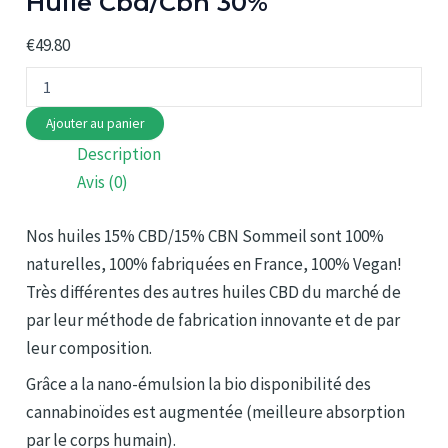
Huile Cbd/Cbn 30%
€
49.80
quantité
de
Huile
Ajouter au panier
Cbd/Cbn
Description
30%
Avis (0)
Nos huiles 15% CBD/15% CBN Sommeil sont 100%
naturelles, 100% fabriquées en France, 100% Vegan!
Très différentes des autres huiles CBD du marché de
par leur méthode de fabrication innovante et de par
leur composition.
Grâce a la nano-émulsion la bio disponibilité des
cannabinoïdes est augmentée (meilleure absorption
par le corps humain).