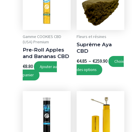
Gamme COOKIES CBD
Fleurs et résines
(USA) Premium
Suprême Aya
Pre-Roll Apples
CBD
and Bananas CBD
Plage
€
4.85
–
€
259.90
Choix
de
€
8.80
Ajouter au
Ce
des options
prix :
panier
€4.85
produit
à
a
€259.90
plusieurs
variations.
Les
options
peuvent