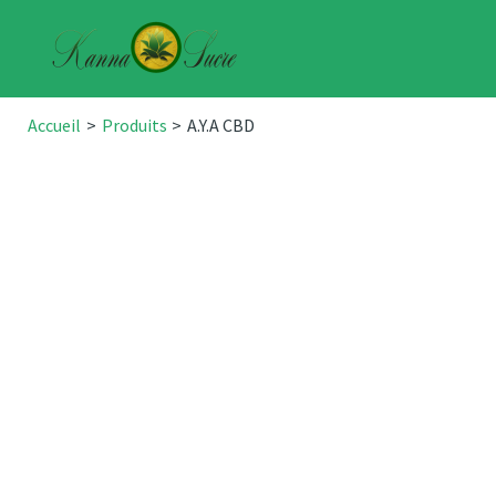
Aller
au
contenu
Accueil
Produits
A.Y.A CBD