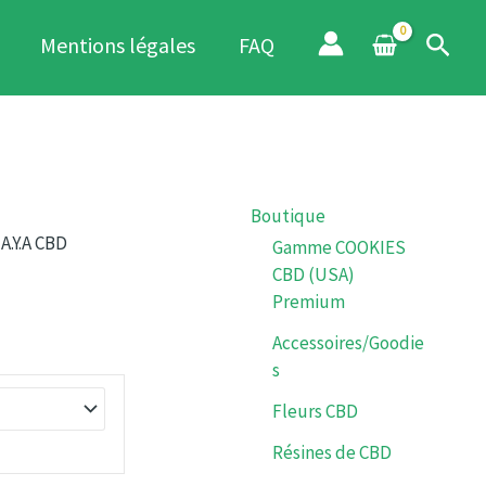
prix :
Reche
Mentions légales
FAQ
€4.60
à
€318.00
Boutique
 A.Y.A CBD
Gamme COOKIES
CBD (USA)
Premium
Accessoires/Goodie
s
Fleurs CBD
Résines de CBD