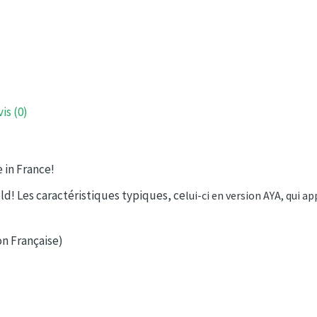
vis (0)
 in France!
gold! Les caractéristiques typiques, ce
lui-ci en version AYA, qui a
on Française)