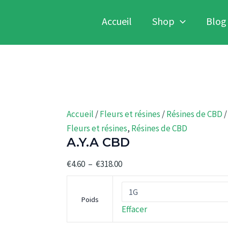
Accueil
Shop
Blog
Accueil
/
Fleurs et résines
/
Résines de CBD
/
Fleurs et résines
,
Résines de CBD
A.Y.A CBD
Plage
€
4.60
–
€
318.00
de
prix :
Poids
€4.60
Effacer
à