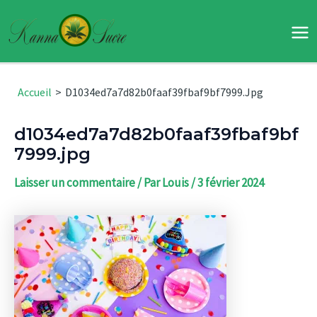
Aller
au
Ma
contenu
Me
Accueil
D1034ed7a7d82b0faaf39fbaf9bf7999.jpg
d1034ed7a7d82b0faaf39fbaf9bf
7999.jpg
Laisser un commentaire
/ Par
Louis
/
3 février 2024